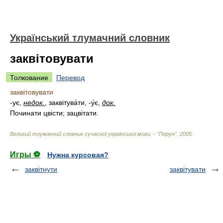
Український тлумачний словник
заквітовувати
Толкование
Перевод
заквітовувати
-ує,
недок.
, заквітува́ти, -у́є,
док.
Починати цвісти; зацвітати.
Великий тлумачний словник сучасної української мови. - "Перун"
.
2005
.
Игры ⚽
Нужна курсовая?
заквітнути
заквітувати