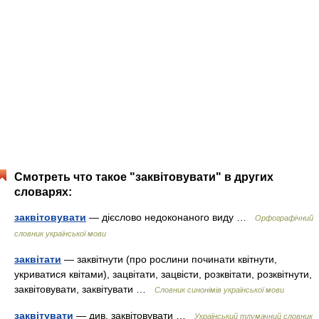
Смотреть что такое "заквітовувати" в других
словарях:
заквітовувати
— дієслово недоконаного виду …
Орфографічний
словник української мови
заквітати
— заквітнути (про рослини починати квітнути,
укриватися квітами), зацвітати, зацвісти, розквітати, розквітнути,
заквітовувати, заквітувати …
Словник синонімів української мови
заквітувати
— див. заквітовувати …
Український тлумачний словник