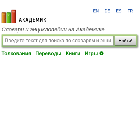
EN
DE
ES
FR
academic.ru
Словари и энциклопедии на Академике
Найти!
Толкования
Переводы
Книги
Игры ⚽